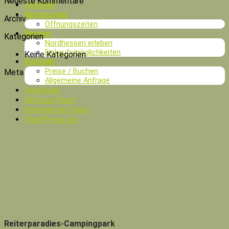
Neueste Kommentare
Gutshof
Restaurant
Archiv
Öffnungszeiten
Region
Kategorien
Nordhessen erleben
Einkaufsmöglichkeiten
Keine Kategorien
Kontakt
Preise / Buchen
Meta
Allgemeine Anfrage
Anmelden
Eintrags-Feed
Kommentar-Feed
WordPress.org
Reiterparadies-Campingpark